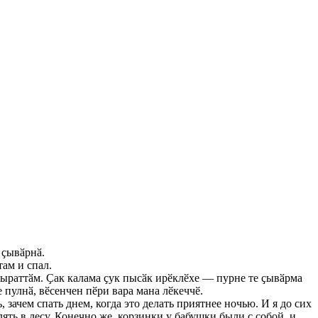
 ҫывӑрнӑ.
там и спал.
 пыраттӑм. Ҫак калама ҫук пысӑк ирӗклӗхе — пурне те ҫывӑрма
 пулнӑ, вӗсенчен пӗри вара мана лӗкеччӗ.
 зачем спать днем, когда это делать приятнее ночью. И я до сих
ять в лесу. Конечно же, корзинки у бабушки были с собой, и