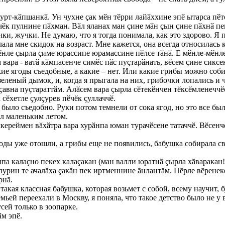
хурт-кӑпшанкӑ. Ун чухне ҫак мӗн тӗрри лайӑххине эпӗ ытарса пӗт
ӗчӗк пулнине пӑхман. Вӑл яланах ман ҫине мӑн ҫын ҫине пӑхнӑ пе
чки, жучки. Не думаю, что я тогда понимала, как это здорово. Я
ала мне скидок на возраст. Мне кажется, она всегда относилась к
ӗнле ҫырла ҫиме юрассипе юрамассине пӗлсе тӑнӑ. Е мӗнле-мӗнле
ара - ватӑ кӑмпасенче симӗс пӑс пуҫтарӑнать, вӗсем ҫине сиксен,
акие ягоды съедобные, а какие – нет. Или какие грибы можно собир
зеленый дымок, и, когда я прыгала на них, грибочки лопались и
ҫавна пуҫтараттӑм. Алӑсем вара ҫырла сӗтекӗнчен тӗксӗмленеччӗҫ
 сӗхетле ҫулҫурев пӗчӗк ҫуллаччӗ.
 было съедобно. Руки потом темнели от сока ягод, но это все было
ыл маленьким летом.
кереймен вӑхӑтра вара хурӑнпа юман турачӗсене татаччӗ. Вӗсенч
годы уже отошли, а грибы еще не появились, бабушка собирала с
нпа калаҫно пекех калаҫакан (ман валли юратнӑ ҫырла хӑваракан!
, пурин те ачалӑха ҫакӑн пек иртменнине ӑнлантӑм. Пӗрле вӗрен
рнӑ.
– такая классная бабушка, которая возьмет с собой, всему научит, 
семьей переехали в Москву, я поняла, что такое детство было не 
сей только в зоопарке.
м эпӗ.