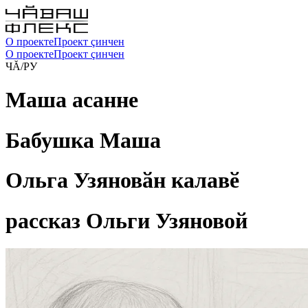
О проекте
Проект çинчен
О проекте
Проект çинчен
ЧĂ
/
РУ
Маша асанне
Бабушка Маша
Ольга Узяновӑн калавӗ
рассказ Ольги Узяновой