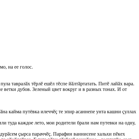
мо, на ее голос.
пула тавралӑх тӗрлӗ ешӗл тӗспе йӑлтӑртатать. Питӗ лайӑх вара.
е ветки дубов. Зеленый цвет вокруг и в разных тонах. И от
ӑна кайма путёвка илеччӗҫ те эпир асаннепе унта кашни ҫуллах
или туда каждое лето, мои родители брали нам путевки на одну,
едурӑсем ҫырса параччӗҫ. Парафин ваннисене хальхи пӗкех