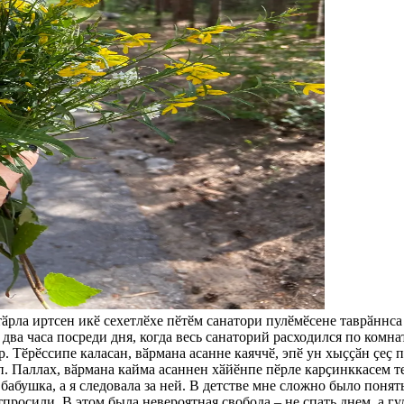
ӑрла иртсен икӗ сехетлӗхе пӗтӗм санатори пулӗмӗсене таврӑннса
два часа посреди дня, когда весь санаторий расходился по комна
. Тӗрӗссипе каласан, вӑрмана асанне каяччӗ, эпӗ ун хыҫҫӑн ҫеҫ
п. Паллах, вӑрмана кайма асаннен хӑйӗнпе пӗрле карҫинккасем те
абушка, а я следовала за ней. В детстве мне сложно было понять,
росили. В этом была невероятная свобода – не спать днем, а гул