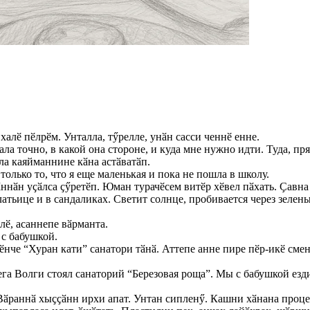
алӗ пӗлрӗм. Унталла, тӳрелле, унӑн сасси ченнӗ енне.
ла точно, в какой она стороне, и куда мне нужно идти. Туда, пря
ула каяйманнине кӑна астӑватӑп.
олько то, что я еще маленькая и пока не пошла в школу.
ннӑн уҫӑлса ҫӳретӗп. Юман турачӗсем витӗр хӗвел пӑхать. Ҫавна 
атьице и в сандаликах. Светит солнце, пробивается через зелены
лӗ, асаннепе вӑрманта.
 с бабушкой.
че “Хуран кати” санатори тӑнӑ. Аттепе анне пире пӗр-икӗ смен
ега Волги стоял санаторий “Березовая роща”. Мы с бабушкой езд
 Вӑраннӑ хыҫҫӑнн ирхи апат. Унтан сипленӳ. Кашни хӑнана проц