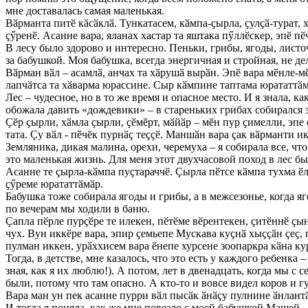
мне доставалась самая маленькая.
Вӑрманта питӗ кӑсӑклӑ. Тункатасем, кӑмпа-ҫырла, ҫулҫӑ-турат, 
ҫӳренӗ. Асанне вара, яланах хастар та яштака пӳллӗскер, эпӗ п
В лесу было здорово и интересно. Пеньки, грибы, ягоды, листо
за бабушкой. Моя бабушка, всегда энергичная и стройная, не дел
Вӑрман вӑл – асамлӑ, анчах та хӑрушӑ вырӑн. Эпӗ вара мӗнле-м
лапчӑтса та хӑварма юрассине. Сыр кӑмпине таптама юрататтӑм в
Лес – чудесное, но в то же время и опасное место. И я знала, к
обожала давить «дождевики» – в стареньких грибах собирался 
Ҫӗр ҫырли, хӑмла ҫырли, ҫӗмӗрт, мӑйӑр – мӗн пур ҫимелли, эпе 
тата. Ҫу вӑл - пӗчӗк пурнӑҫ теҫҫӗ. Маншӑн вара ҫак вӑрманти ик
Земляника, дикая малина, орехи, черемуха – я собирала все, что
это маленькая жизнь. Для меня этот двухчасовой поход в лес б
Асанне те ҫырла-кӑмпа пуҫтараччӗ. Ҫырла пӗтсе кӑмпа тухма ӗл
ҫӳреме юрататтӑмӑр.
Бабушка тоже собирала ягоды и грибы, а в межсезонье, когда я
по вечерам мы ходили в баню.
Ҫапла пӗрле пурҫӗре те илекен, пӗтӗме вӗрентекен, ҫитӗннӗ ҫы
чух. Вун иккӗре вара, эпир ҫемьепе Мускава куҫнӑ хыҫҫӑн ҫеҫ
пулман иккен, урӑххисем вара ӗнепе хурсене зоопаркра кӑна ку
Тогда, в детстве, мне казалось, что это есть у каждого ребенка 
зная, как я их люблю!). А потом, лет в двенадцать, когда мы с 
были, потому что там опасно. А кто-то и вовсе видел коров и гу
Вара ман ун пек асанне пурри вӑл пысӑк ӑнӑҫу пулнине ӑнлантӑ
И тогда я поняла, как же мне повезло с моей бабушкой Машей.