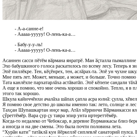
- А-а-санне-е!
- Ааааа-ууууу! О-лень-ка-а…
- Бабу-у-у-ль!
- Ааааа-ууууу! О-лень-ка-а…
Асаннен сасси пӗтӗм вӑрмана янратрӗ. Ман ӑҫталла пымаллине х
Эхо бабушкиного голоса раскатилось по всему лесу. Теперь я зна
Эпӗ пиллӗкре. Тен, кӗҫӗнрех, тен, аслӑрах-та. Эпӗ ун чухне шк
Мне пять лет. Может, меньше, а может, и больше. Точно помню т
Тата канлӗхпе пархатарлӑха астӑватӑп. Эпӗ кӗпепе сандали тӑхӑ
А еще я помню, что мне очень хорошо и спокойно. Тепло, я в пл
этого так хорошо.
Шкула кайиччӗнхи ачалӑха шӑпах ҫапла асра юлнӑ: ҫулла, хӗвел
Я помню свое детство до школы именно так: лето, солнце и лес
Тахҫан Шупашкартан инҫе мар, Атӑл хӗрринчи Вӑрманкасси ялӗн
ҫӳреттӗмӗр. Вара ҫур ҫу тавра эпир унта иртереттӗмӗр.
Когда-то недалеко от Чебоксар, в деревне Вурманкасы близ бер
а иногда и на две смены. Это была почти половина лета.
“Хурӑн кати” татӑклӑ кун йӗркеллӗ сиплевлӗ санаторий пулса.