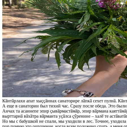
Кӑнтӑрлахи апат хыҫҫӑннах санаторире лӑпкӑ сехет пулнӑ. Кӑнт
А еще в санатории был тихий час. Сразу после обеда. Это были 
Анчах та асаннепе эпир ҫывӑрмастӑмӑр, эпир вӑрмана каяттӑмӑр
вырттарнӑ вӑхӑтра вӑрманта уҫӑлса ҫӳренине – халӗ те астӑватӑ
Но мы с бабушкой не спали, мы уходили в лес. Точнее, уходила б
пор помню это ощущение, когда всем положено спать, а меня отп