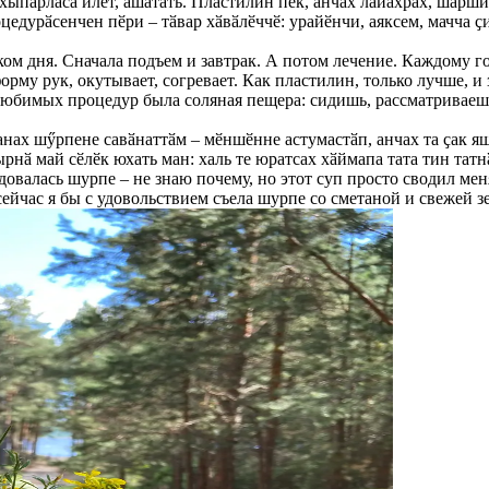
 хыпарласа илет, ӑшӑтать. Пластилин пек, анчах лайӑхрах, шӑрши 
дурӑсенчен пӗри – тӑвар хӑвӑлӗччӗ: урайӗнчи, аяксем, мачча ҫи
ком дня. Сначала подъем и завтрак. А потом лечение. Каждому
рму рук, окутывает, согревает. Как пластилин, только лучше, и
бимых процедур была соляная пещера: сидишь, рассматриваешь к
ланах шӳрпене савӑнаттӑм – мӗншӗнне астумастӑп, анчах та ҫак я
ырнӑ май сӗлӗк юхать ман: халь те юратсах хӑймапа тата тин тат
довалась шурпе – не знаю почему, но этот суп просто сводил мен
сейчас я бы с удовольствием съела шурпе со сметаной и свежей з