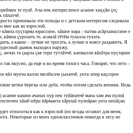
ереймен те пулӗ. Ача пек интересленсе асанне хыҫҫӑн ҫеҫ
к пӑхатчӗ.
 просто принимала эти походы и с детским интересом следовала
о мне как ко взрослой.
 кӑмпа пуҫтарма юрассине, хӑшне вара - тытма асӑрханассине е
 кӑмпа ҫуролать те, асамлӑ тӗтӗм тулалла тухать.
ать, а какие – лучше не трогать, а лучше и вовсе раздавить. Я
 чудесный дымок выходил наружу.
, анчах та ҫырла ҫав тери тутлӑччӗ, канмалли вӑхӑтра пуҫтарни
 так вкусно, да еще и во время тихого часа. Говорят, что лето –
ен вӑл мунча валли милӗксем ҫыхаччӗ, унта эпир каҫсерен
вежие ветки березы или дуба, чтобы потом сделать веники. Ведь
) асанне кашни ачанах пур пек туйӑначчӗ мана хам ача пулнӑ
екенсенчен хӑшӗ-пӗри вӑрманта хӑрушӑ пулнӑран унта нихӑҫан
будет относиться как к взрослой (но ягоды оставит для меня,
у всех. Некоторые из моих одноклассников никогда в лесу не