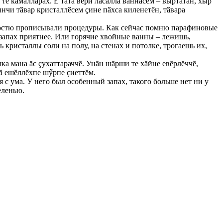
те кӑмӑллӑрах. Е тата вӗри лӑсӑллӑ ваннӑсем – выртатӑн, хыр
нчи тӑвар кристаллӗсем ҫине пӑхса киленетӗн, тӑвара
 гостю прописывали процедуры. Как сейчас помню парафиновые
 запах приятнее. Или горячие хвойные ванны – лежишь,
ристаллы соли на полу, на стенах и потолке, трогаешь их,
шка мана ӑс ҫухаттараччӗ. Унӑн шӑрши те хӑйне евӗрлӗччӗ,
нӑ ешӗллӗхпе шӳрпе ҫиеттӗм.
я с ума. У него был особенный запах, такого больше нет ни у
еленью.