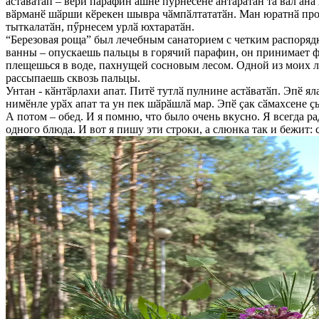
астӑватӑп – вӗри парафин ӑшне пӳрнесене антаратӑн та вӑл ӑна
вӑрманӗ шӑрши кӗрекен шывра чӑмпӑлтататӑн. Ман юратнӑ проце
тыткалатӑн, пӳрнесем урлӑ юхтаратӑн.
“Березовая роща” был лечебным санаторием с четким распоряд
ванны – опускаешь пальцы в горячий парафин, он принимает фо
плещешься в воде, пахнущей сосновым лесом. Одной из моих лю
рассыпаешь сквозь пальцы.
Унтан - кӑнтӑрлахи апат. Питӗ тутлӑ пулнине астӑватӑп. Эпӗ я
нимӗнле урӑх апат та ун пек шӑрӑшлӑ мар. Эпӗ ҫак сӑмахсене ҫ
А потом – обед. И я помню, что было очень вкусно. Я всегда ра
одного блюда. И вот я пишу эти строки, а слюнка так и бежит: 